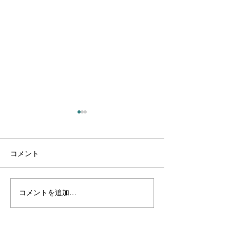
コメント
コメントを追加…
Jシールと異常なアイン
Jシールと異常
プラントの除去4
プラントの除去