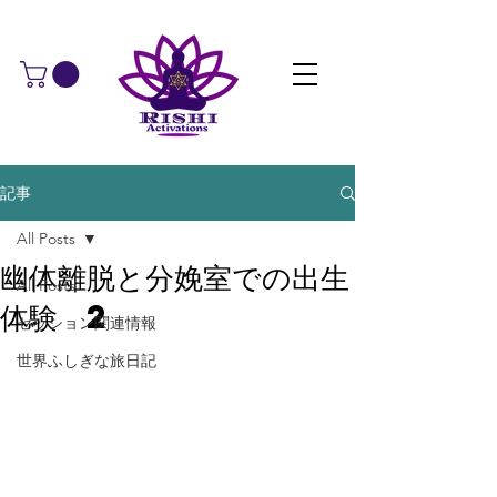
記事
All Posts
幽体離脱と分娩室での出生
All Posts
体験 2
セッション関連情報
世界ふしぎな旅日記