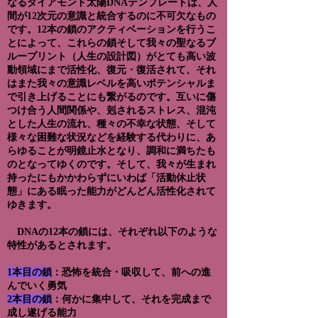
なるダイアモンド太陽DNAテンプレートは、人
間が12次元の意識と統合するのに不可欠なもの
です。12本の鎖のアクティベーションを行うこ
とによって、これらの鎖そして我々の聖なるブ
ループリント（人生の設計図）がとても高い波
動領域にまで活性化、復元・復活されて、それ
はまた我々の意識レベルを高いポテンシャルま
で引き上げることにも繋がるのです。互いに傷
つけ合う人間関係や、剋されるストレス、混沌
とした人生の流れ、種々の不幸な状態、そして
様々な困難な状況などを経験する代わりに、あ
らゆることが明鏡止水となり、調和に満ちたも
のとなってゆくのです。そして、我々が生まれ
持ったにもかかわらずにいわば「活動休止状
態」にある眠った能力がどんどん活性化されて
ゆきます。
DNAの12本の鎖には、それぞれ以下のような
特性があるとされます。
1本目の鎖
：恐怖を統合・吸収して、前への進
んでいく勇気
2本目の鎖
：何かに集中して、それを完成まで
成し遂げる能力