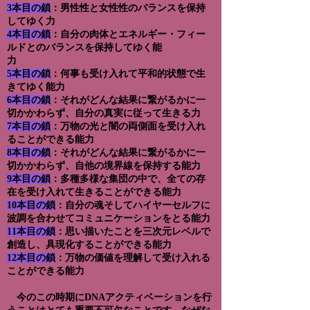
3本目の鎖
：男性性と女性性のバランスを保持
してゆく力
4本目の鎖
：自分の肉体とエネルギー・フィー
ルドとのバランスを保持してゆく能
力
5本目の鎖
：何事も受け入れて平和的状態で生
きてゆく能力
6本目の鎖
：それがどんな結果に繋がるかに一
切かかわらず、自分の真実に従って生きる力
7本目の鎖
：万物の光と闇の両側面を受け入れ
ることができる能力
8本目の鎖
：それがどんな結果に繋がるかに一
切かかわらず、自他の境界線を保持する能力
9本目の鎖
：多種多様な集団の中で、全ての存
在を受け入れて生きることができる能力
10本目の鎖
：自分の魂そしてハイヤーセルフに
波調を合わせてコミュニケーションをとる能力
11本目の鎖
：思い描いたことを三次元レベルで
創造し、具現化することができる能力
12本目の鎖
：万物の価値を理解して受け入れる
ことができる能力
今のこの時期にDNAアクティベーションを行