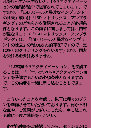
れを行ってからでないと、DNAアクティベーシ
ョンの過程が途中で阻害されてしまいます。で
すので、「
15D Jシールと異常なインプラント
の除去」或いは「
15D マトリックス・アンプラ
ギング」のどちらかを受講されることが必須条
件となります。この両者に関しましては、内容
が重なります（
「
15D マトリックス・アンプラ
ギング」は、
「
15D Jシールと異常なインプラ
ントの除去」の“お兄さん的存在”ですので、更
に多くのクリアリングを行います）の
で、両方
を受ける必要はありません。
「12本鎖DNAアクティベーション」を受講す
ることは、「ゴールデンDNAアクティベーショ
ン」を受講するための必須条件となりますの
で、この両者を一緒に申し込むこともできま
す。​
こういったことを考慮し、以下に種々のプラ
ンを準備させていただいております。何か不明
な点や、ご質問がございましたら、申し込まれ
る前に一度ご連絡をください。
必ず
条件書
をご確認してから、セッションに