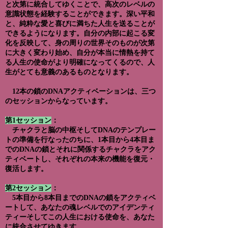
と次第に統合してゆくことで、高次のレベルの
意識状態を経験することができます。深い平和
と、純粋な愛と喜びに満ちた人生を送ることが
できるようになります。自分の内部に起こる変
化を反映して、身の周りの世界そのものが次第
に大きく変わり始め、自分が本当に情熱を持て
る人生の使命がより明確になってくるので、人
生がとても意義のあるものとなります。
12本の鎖のDNAアクティベーションは、三つ
のセッションからなっています。
第1セッション
：
チャクラと脳の中枢そしてDNAのテンプレー
トの準備を行なったのちに、1本目から4本目ま
でのDNAの鎖とそれに関係するチャクラをアク
ティベートし、それぞれの本来の機能を復元・
復活します。
第2セッション
：
5本目から8本目までのDNAの鎖をアクティベ
ートして、あなたの魂レベルでのアイデンティ
ティーそしてこの人生における使命を、あなた
に統合させてゆきます。