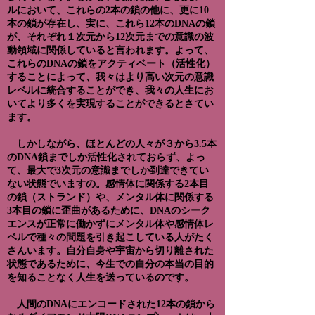
ルにおいて、これらの2本の鎖の他に、更に10
本の鎖が存在し、実に、これら12本のDNAの鎖
が、それぞれ１次元から12次元までの意識の波
動領域に関係していると言われます。よって、
これらのDNAの鎖をアクティベート（活性化）
することによって、我々はより高い次元の意識
レベルに統合することができ、我々の人生にお
いてより多くを実現することができるとさてい
ます。
しかしながら、ほとんどの人々が３から3.5本
のDNA鎖までしか活性化されておらず、よっ
て、最大で3次元の意識までしか到達できてい
ない状態でいますの。感情体に関係する2本目
の鎖（ストランド）や、メンタル体に関係する
3本目の鎖に歪曲があるために、DNAのシーク
エンスが正常に働かずにメンタル体や感情体レ
ベルで種々の問題を引き起こしている人がたく
さんいます。自分自身や宇宙から切り離された
状態であるために、今生での自分の本当の目的
を知ることなく人生を送っているのです。
人間のDNAにエンコードされた12本の鎖から