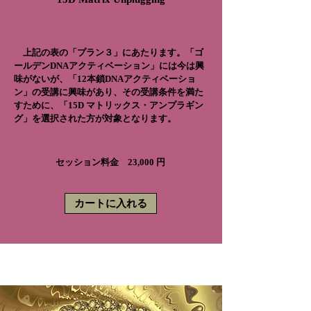
上記の表の「プラン３」にあたります。
「ゴ
ールデンDNAアクティベーション」には今は興
味がないが、「12本鎖DNAアクティベーショ
ン」の受講に興味があり、その受講条件を満た
すために、
「
15D マトリックス・アンプラギン
グ」
を選択された
方が対象となります。
セッション料金 23,000 円
カートに入れる