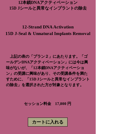
12本鎖DNAアクティベーション
15D Jシールと異常なインプラントの除去
12-Strand DNA Activation
15D J-Seal & Unnatural Implants Removal
上記の表の「プラン２」にあたります。
「ゴ
ールデンDNAアクティベーション」には今は興
味がないが、「
12本鎖DNAアクティベーショ
ン」の受講に興味があり、その受講条件を満た
すために、「
15D Jシールと異常なインプラント
の除去」を選択された
方が対象となります。
セッション料金 17,000 円
カートに入れる