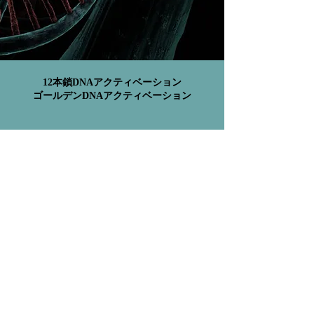
12本鎖DNAアクティベーション
​ゴールデンDNAアクティベーション
12-Strand DNA Activation
Golden DNA Activation
上記の表の「プラン５」にあたります。既
に、
「
15D Jシールと異常なインプラントの除
去」或いは「
15D マトリックス・アンプラギン
グ」のどちらかを既に受講済みの方で、「12本
鎖DNAアクティベーション」と「ゴールデン
DNAアクティベーション」の両方を直列に受講
したいという方が対象となります。