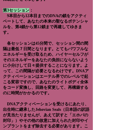
第3セッション
：
9本目から12本目までのDNAの鎖をアクティ
ベートして、あなたの本来の聖なるポテンシャ
ルを、第4鎖から第12鎖まで再建してゆきま
す。
各セッションは45分間で、セッション間の間
隔は最低７日間となります。とてもパワフルな
エネルギーを受け取るため、ハイヤーセルフが
そのエネルギーをあなたの負担にならないよう
に小分けして日々提供することになります。よ
って、この間隔が必要となるわけです。DNAア
クティベーションはエーテル界でのレベルで起
こる変容ですので、あなたのライトボディ全体
をコード変換し、回路を変更して、再構築する
のに時間がかかるのです。
DNAアクティベーションを受けるにあたり、
出生時に継承したJehovian Seals（日本語の訳語
が見当たりませんが、あえて訳すと「エホバの
封印」）やその他の故意に加えられた封印やイ
ンプラントをまず除去する必要があります。こ