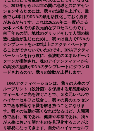
うことはとても重要不可欠なことです。なぜな
ら、2012年から2022年の間に地球と共にアセン
ションするためには、我々の波動を上げて、最
低でも4本目のDNAの鎖を活性化しておく必要
があるからです。これは26,556年に一度起こる
天体レベルでの多次元的なプロセスなのです。
何千年もの間、地球のグリッドそして人間の構
造に歪曲が生じたために、我々は自力でDNAの
テンプレートを2−3本以上にアクティベートす
ることができないでいたのです。DNAアクティ
ベーションを行う度に、低波動のエネルギーパ
ターンが排除され、魂のアイデンティティから
の高次の意識がDNAのテンプレートにダウンロ
ードされるので、我々の波動が上昇します。
DNAアクティベーションは、我々の人生のブ
ループリント（設計図）を保持する形態形成の
フィールドに光を注ぐことで、３次元レベルで
ハイヤーセルフと統合し、我々の真のエッセン
スである神聖なる愛を解き放つことになりま
す。我々の波動が高くなればなるほど、人間関
係であれ、富であれ、健康や幸福であれ、我々
が人生において望むものを具現化することがよ
り容易になってきます。自分のハイヤーセルフ