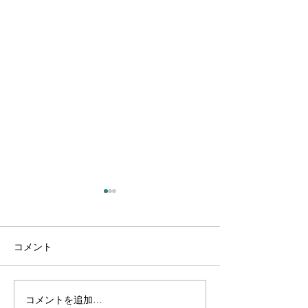
コメント
コメントを追加…
Jシールと異常なアイン
Jシールと異常