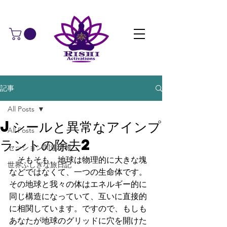
記事
All Posts
Jシールと異常なアインプ
All Posts
ラントの除去2
セッション関連情報
　そもそも、地球は物理的に大きな塊
世界ふしぎな旅日記
などではなくて、一つの生命体です。
その地球と我々の体はエネルギー的に
同じ構造になっていて、互いに直接的
に相関しています。ですので、もしも
あなたが地球のグリッドに穴を開けた