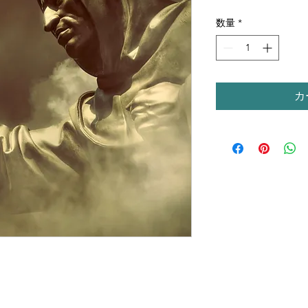
格
数量
*
カ